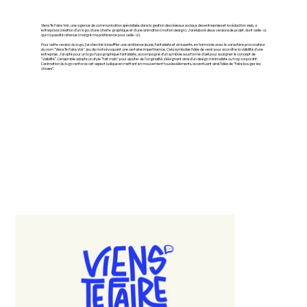
Viens Te Faire Voir, une agence de communication spécialisée dans la gestion des réseaux sociaux des entreprises et la rédaction web, a
entrepris la création d'un logo, d'une charte graphique et d'une animation (motion design). J'ai élaboré deux versions de projet, dont celle-ci,
qui n'a pas été retenue (malgré ma préférence pour celle-ci).
Pour cette version du logo, j'ai cherché à insuffler une ambiance jeune, fantaisiste et amusante, en harmonie avec le caractère provocateur
du nom "Viens Te Faire Voir", jeu de mots évoquant une certaine impertinence. Cela symbolise l'idée de venir pour accroître la visibilité d'une
entreprise. J'ai opté pour un logo typographique fantaisiste, accompagné d'un symbole sous forme d'œil pour souligner le concept de
"visibilité". L'ensemble adopte un style "fait main" pour ajouter de l'originalité, s'éloignant ainsi d'un design minimaliste ou trop corporatif.
L'animation du logo renforce cet aspect ludique en mettant en mouvement tous les éléments, accentuant ainsi l'idée de "faire bouger les
choses".